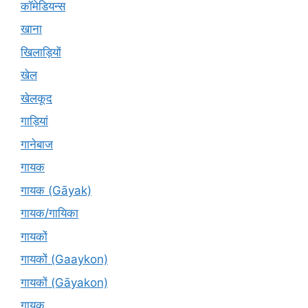
कॉमेडियन्स
खाना
खिलाड़ियों
खेल
खेलकूद
गाड़ियां
गानेबाज
गायक
गायक (Gāyak)
गायक/गायिका
गायकों
गायकों (Gaaykon)
गायकों (Gāyakon)
गायक्