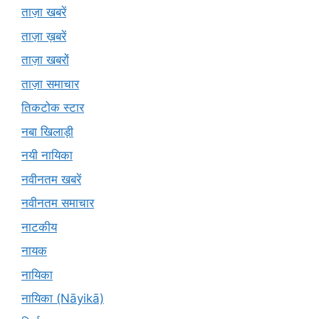
ताज़ा खबरें
ताज़ा ख़बरें
ताज़ा खबरों
ताज़ा समाचार
तिकटोक स्टार
नबा खिलाड़ी
नयी नायिका
नवीनतम खबरें
नवीनतम समाचार
नाटकीय
नायक
नायिका
नायिका (Nāyikā)