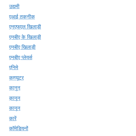
उद्यमी
एआई तकनीक
एनएफएल खिलाड़ी
एनबीए के खिलाड़ी
एनबीए खिलाड़ी
एनबीए प्लेयर्स
एनिमे
कम्प्यूटर
कानुन
क़ानून
कानून
कारें
कॉमेडियनों