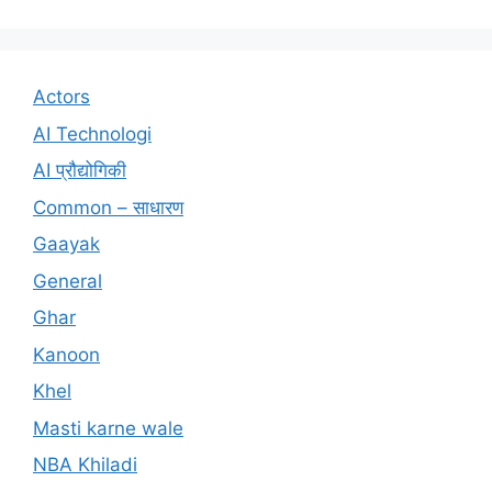
Actors
AI Technologi
AI प्रौद्योगिकी
Common – साधारण
Gaayak
General
Ghar
Kanoon
Khel
Masti karne wale
NBA Khiladi