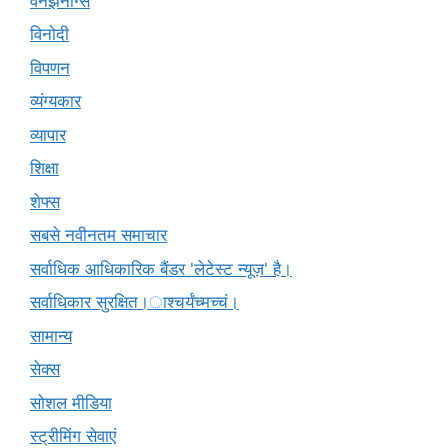
वनझनींग्स
विनोदी
विपणन
व्यंग्यकार
व्यापार
शिक्षा
शेफ्स
सबसे नवीनतम समाचार
सर्वाधिक आधिकारिक बैंडर 'लेटेस्ट न्यूज़' है।
सर्वाधिकार सुरक्षित।ाश्चर्यंच्मच्चं।
सामान्य
सेक्स
सोशल मीडिया
स्ट्रीमिंग सेवाएं