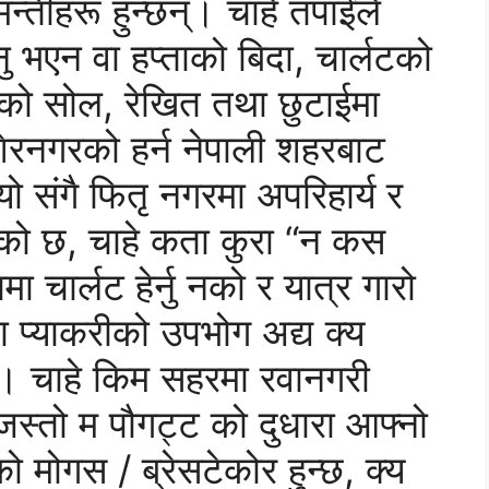
तीहरू हुन्छन्। चाहे तपाईंले
ु भएन वा हप्ताको बिदा, चार्लटको
को सोल, रेखित तथा छुटाईमा
शेरनगरको हर्न नेपाली शहरबाट
 संगै फितृ नगरमा अपरिहार्य र
जको छ, चाहे कता कुरा “न कस
 चार्लट हेर्नु नको र यात्र गारो
 प्याकरीको उपभोग अद्य क्य
ो छ। चाहे किम सहरमा रवानगरी
 जस्तो म पौगट्ट को दुधारा आफ्नो
ोगस / ब्रेसटेकोर हुन्छ, क्य