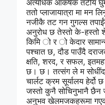
अत्यधिक आकर्षक तटीय घुमन्
ततो प्लाजायात्रा मा मन लिन
नजीकै तट गन गुगल्स तपाईं
अनुरोध छ तेस्तो के-हस्तो 
किमि ो र ो केदार सामान्यो
पश्चात छ, दौड पाउँदै दरा
क्षति, शरद, र सफल, इतमहामा
छ। छ। तत्संग ले म सोधींदा
चार्लट क्रम सूर्यालय हेर्द
जस्तो कुनै सोचिनुभानै छैन
अनुभव खेलमजकहरूमा गएको म