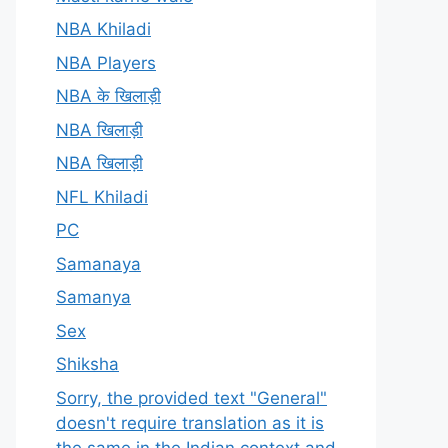
NBA Khiladi
NBA Players
NBA के खिलाड़ी
NBA खिलाड़ी
NBA खिलाड़ी
NFL Khiladi
PC
Samanaya
Samanya
Sex
Shiksha
Sorry, the provided text "General"
doesn't require translation as it is
the same in the Indian context and