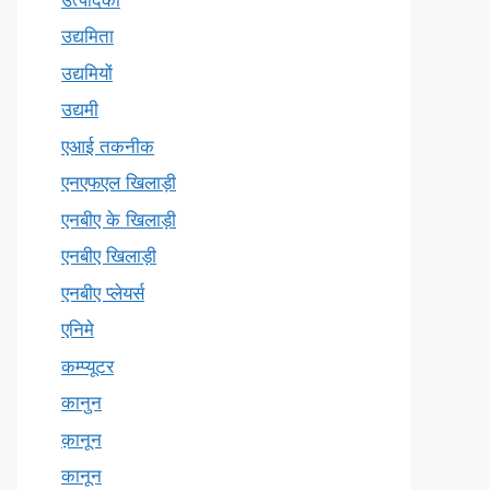
उद्यमिता
उद्यमियों
उद्यमी
एआई तकनीक
एनएफएल खिलाड़ी
एनबीए के खिलाड़ी
एनबीए खिलाड़ी
एनबीए प्लेयर्स
एनिमे
कम्प्यूटर
कानुन
क़ानून
कानून