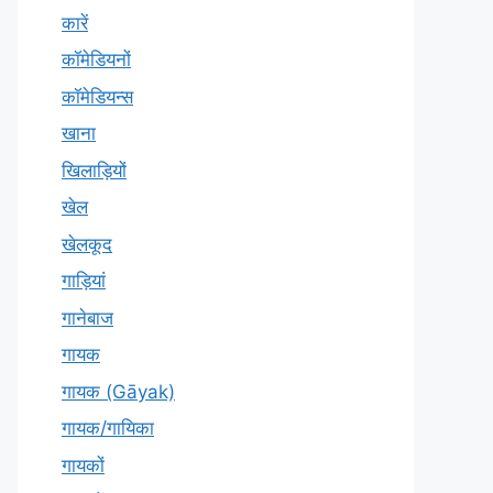
कारें
कॉमेडियनों
कॉमेडियन्स
खाना
खिलाड़ियों
खेल
खेलकूद
गाड़ियां
गानेबाज
गायक
गायक (Gāyak)
गायक/गायिका
गायकों