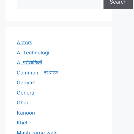
Search
Actors
AI Technologi
AI प्रौद्योगिकी
Common – साधारण
Gaayak
General
Ghar
Kanoon
Khel
Masti karne wale