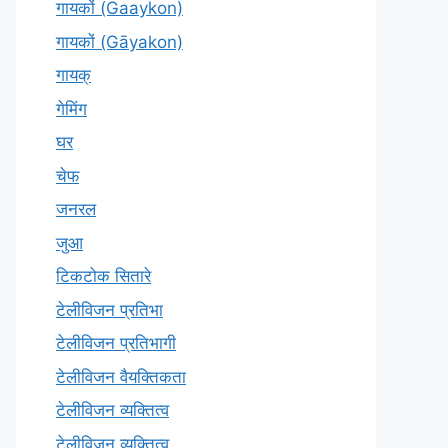
गायकों (Gaaykon)
गायकों (Gāyakon)
गायक्
गेमिंग
घर
चेफ
जनरल
जुआ
टिकटोक सितारे
टेलीविजन प्रतिभा
टेलीविजन प्रतिभागी
टेलीविजन वैयक्तिकता
टेलीविजन व्यक्तित्व
टेलीविज़न व्यक्तित्व