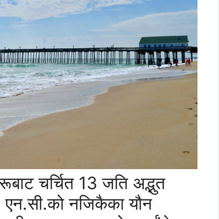
रूबाट चर्चित 13 जति अद्भुत
, एन.सी.को नजिकैका यौन