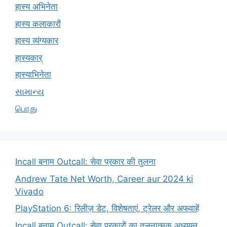
हास्य अभिनेता
हास्य कलाकारों
हास्य व्यंग्यकार
हास्यकार्
हास्याभिनेता
સામાન્ય
பொது
Incall बनाम Outcall: सेवा प्रकार की तुलना
Andrew Tate Net Worth, Career aur 2024 ki
Vivado
PlayStation 6: रिलीज़ डेट, विशेषताएं, ट्रेलर और अफवाहें
Incall बनाम Outcall: सेवा प्रकारों का तुलनात्मक अध्ययन