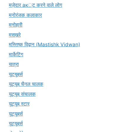
मज़ेदार ак्ट करने वाले लोग
मनोरंजक कलाकार
मनोहारी
मसख़रे
मस्तिष्क विद्वान (Mastishk Vidwan)
मार्केटिंग
यात्रा
यूटयूबर्स
यूट्यूब चैनल चालक
यूट्यूब संचालक
यूट्यूब स्टार
यूट्यूबर्स
यूट्‍यूबर्स