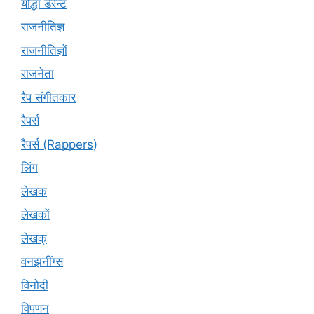
योद्धा डेरेन्ट
राजनीतिज्ञ
राजनीतिज्ञों
राजनेता
रैप संगीतकार
रैपर्स
रैपर्स (Rappers)
लिंग
लेखक
लेखकों
लेखक्
वनझनींग्स
विनोदी
विपणन