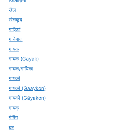
खिलाड़ियों
खेल
खेलकूद
गाड़ियां
गानेबाज
गायक
गायक (Gāyak)
गायक/गायिका
गायकों
गायकों (Gaaykon)
गायकों (Gāyakon)
गायक्
गेमिंग
घर