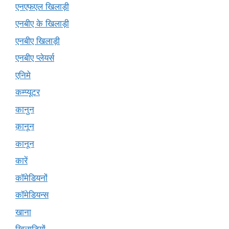
एनएफएल खिलाड़ी
एनबीए के खिलाड़ी
एनबीए खिलाड़ी
एनबीए प्लेयर्स
एनिमे
कम्प्यूटर
कानुन
क़ानून
कानून
कारें
कॉमेडियनों
कॉमेडियन्स
खाना