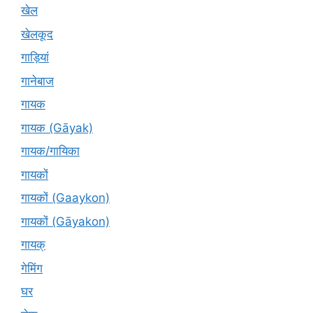
खेल
खेलकूद
गाड़ियां
गानेबाज
गायक
गायक (Gāyak)
गायक/गायिका
गायकों
गायकों (Gaaykon)
गायकों (Gāyakon)
गायक्
गेमिंग
घर