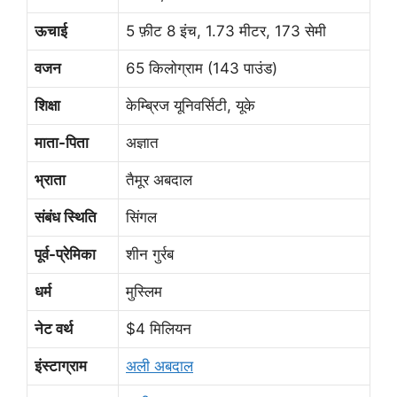
ऊचाई
5 फ़ीट 8 इंच, 1.73 मीटर, 173 सेमी
वजन
65 किलोग्राम (143 पाउंड)
शिक्षा
केम्ब्रिज यूनिवर्सिटी, यूके
माता-पिता
अज्ञात
भ्राता
तैमूर अबदाल
संबंध स्थिति
सिंगल
पूर्व-प्रेमिका
शीन गुर्रब
धर्म
मुस्लिम
नेट वर्थ
$4 मिलियन
इंस्टाग्राम
अली अबदाल