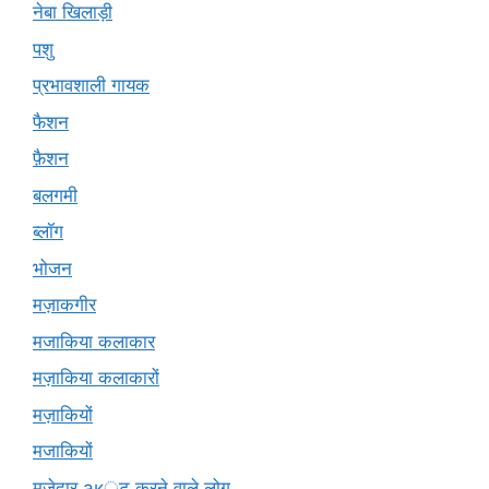
नेबा खिलाड़ी
पशु
प्रभावशाली गायक
फैशन
फ़ैशन
बलगमी
ब्लॉग
भोजन
मज़ाकगीर
मजाकिया कलाकार
मज़ाकिया कलाकारों
मज़ाकियों
मजाकियों
मज़ेदार ак्ट करने वाले लोग