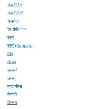
राजनीतिज्ञ
राजनीतिज्ञों
राजनेता
रैप संगीतकार
रैपर्स
रैपर्स (Rappers)
लिंग
लेखक
लेखकों
लेखक्
वनझनींग्स
विनोदी
विपणन