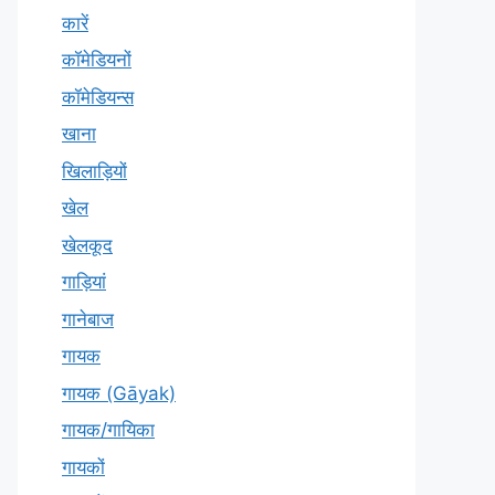
कारें
कॉमेडियनों
कॉमेडियन्स
खाना
खिलाड़ियों
खेल
खेलकूद
गाड़ियां
गानेबाज
गायक
गायक (Gāyak)
गायक/गायिका
गायकों