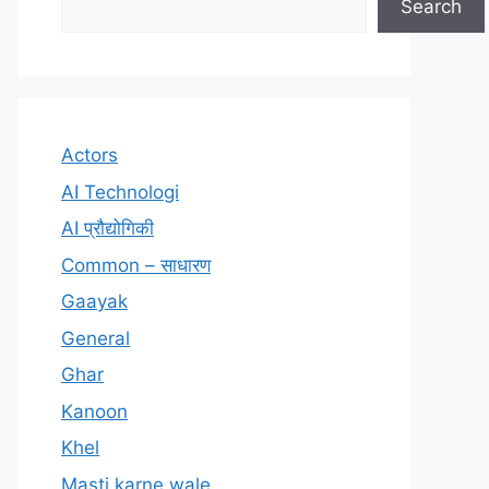
Search
Actors
AI Technologi
AI प्रौद्योगिकी
Common – साधारण
Gaayak
General
Ghar
Kanoon
Khel
Masti karne wale