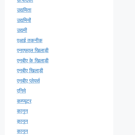
उद्यमिता
उद्यमियों
उद्यमी
एआई तकनीक
एनएफएल खिलाड़ी
एनबीए के खिलाड़ी
एनबीए खिलाड़ी
एनबीए प्लेयर्स
एनिमे
कम्प्यूटर
कानुन
क़ानून
कानून