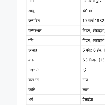
नाम
अमांडा क्लूट्स
आयु
40 वर्ष
जन्मदिन
19 मार्च 1982
जन्मस्थल
कैंटन, ओहाइओ,
गाँव
कैंटन, ओहाइओ
ऊचाई
5 फीट 8 इंच, 
वजन
63 किग्रा (13
नेत्र रंग
ग्रे
बाल रंग
गोरा
जाति
लाल
धर्म
ईसाईता