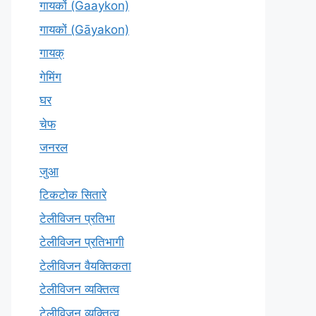
गायकों (Gaaykon)
गायकों (Gāyakon)
गायक्
गेमिंग
घर
चेफ
जनरल
जुआ
टिकटोक सितारे
टेलीविजन प्रतिभा
टेलीविजन प्रतिभागी
टेलीविजन वैयक्तिकता
टेलीविजन व्यक्तित्व
टेलीविज़न व्यक्तित्व