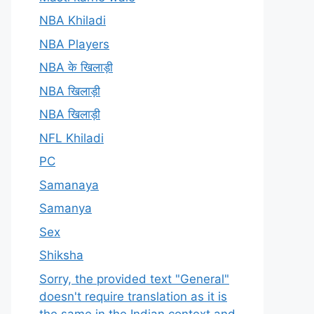
NBA Khiladi
NBA Players
NBA के खिलाड़ी
NBA खिलाड़ी
NBA खिलाड़ी
NFL Khiladi
PC
Samanaya
Samanya
Sex
Shiksha
Sorry, the provided text "General"
doesn't require translation as it is
the same in the Indian context and