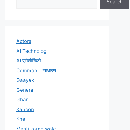
Search
Actors
AI Technologi
AI प्रौद्योगिकी
Common – साधारण
Gaayak
General
Ghar
Kanoon
Khel
Masti karne wale