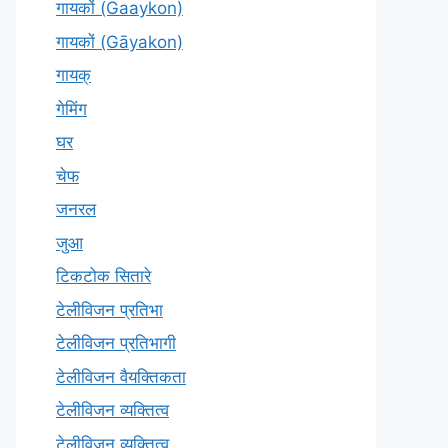
गायकों (Gaaykon)
गायकों (Gāyakon)
गायक्
गेमिंग
घर
चेफ
जनरल
जुआ
टिकटोक सितारे
टेलीविजन प्रतिभा
टेलीविजन प्रतिभागी
टेलीविजन वैयक्तिकता
टेलीविजन व्यक्तित्व
टेलीविज़न व्यक्तित्व