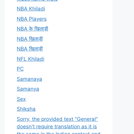
NBA Khiladi
NBA Players
NBA के खिलाड़ी
NBA खिलाड़ी
NBA खिलाड़ी
NFL Khiladi
PC
Samanaya
Samanya
Sex
Shiksha
Sorry, the provided text "General"
doesn't require translation as it is
the same in the Indian context and