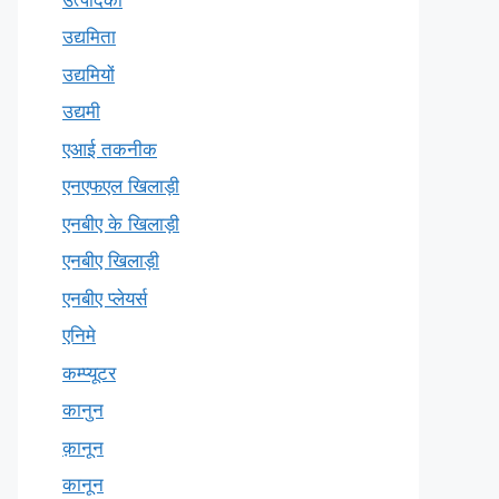
उद्यमिता
उद्यमियों
उद्यमी
एआई तकनीक
एनएफएल खिलाड़ी
एनबीए के खिलाड़ी
एनबीए खिलाड़ी
एनबीए प्लेयर्स
एनिमे
कम्प्यूटर
कानुन
क़ानून
कानून