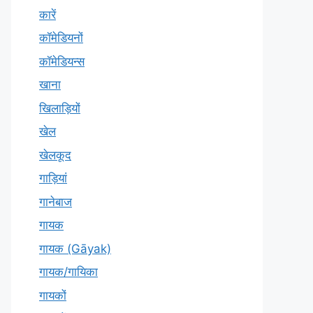
कारें
कॉमेडियनों
कॉमेडियन्स
खाना
खिलाड़ियों
खेल
खेलकूद
गाड़ियां
गानेबाज
गायक
गायक (Gāyak)
गायक/गायिका
गायकों