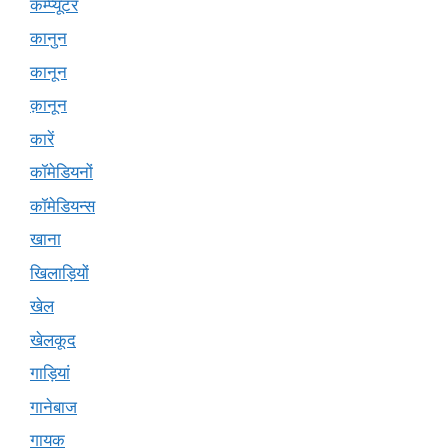
कम्प्यूटर
कानुन
कानून
क़ानून
कारें
कॉमेडियनों
कॉमेडियन्स
खाना
खिलाड़ियों
खेल
खेलकूद
गाड़ियां
गानेबाज
गायक