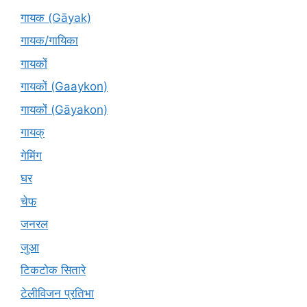
गायक (Gāyak)
गायक/गायिका
गायकों
गायकों (Gaaykon)
गायकों (Gāyakon)
गायक्
गेमिंग
घर
चेफ
जनरल
जुआ
टिकटोक सितारे
टेलीविजन प्रतिभा