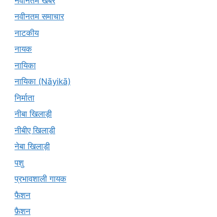
नवीनतम खबरें
नवीनतम समाचार
नाटकीय
नायक
नायिका
नायिका (Nāyikā)
निर्माता
नीबा खिलाड़ी
नीबीए खिलाड़ी
नेबा खिलाड़ी
पशु
प्रभावशाली गायक
फैशन
फ़ैशन