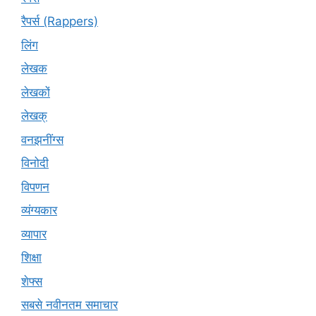
रैपर्स (Rappers)
लिंग
लेखक
लेखकों
लेखक्
वनझनींग्स
विनोदी
विपणन
व्यंग्यकार
व्यापार
शिक्षा
शेफ्स
सबसे नवीनतम समाचार