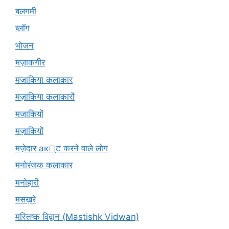
बलगमी
ब्लॉग
भोजन
मज़ाकगीर
मजाकिया कलाकार
मज़ाकिया कलाकारों
मजाकियों
मज़ाकियों
मज़ेदार ак्ट करने वाले लोग
मनोरंजक कलाकार
मनोहारी
मसख़रे
मस्तिष्क विद्वान (Mastishk Vidwan)