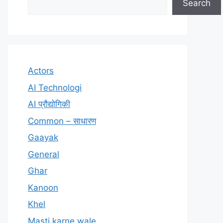
Search
Actors
AI Technologi
AI प्रौद्योगिकी
Common – साधारण
Gaayak
General
Ghar
Kanoon
Khel
Masti karne wale