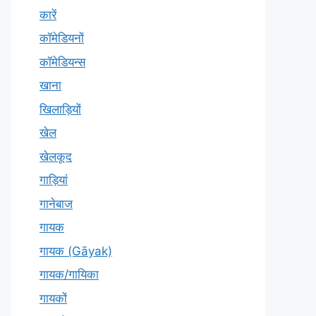
कारें
कॉमेडियनों
कॉमेडियन्स
खाना
खिलाड़ियों
खेल
खेलकूद
गाड़ियां
गानेबाज
गायक
गायक (Gāyak)
गायक/गायिका
गायकों