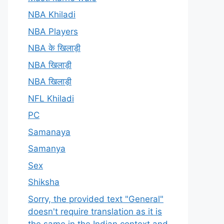
NBA Khiladi
NBA Players
NBA के खिलाड़ी
NBA खिलाड़ी
NBA खिलाड़ी
NFL Khiladi
PC
Samanaya
Samanya
Sex
Shiksha
Sorry, the provided text "General"
doesn't require translation as it is
the same in the Indian context and