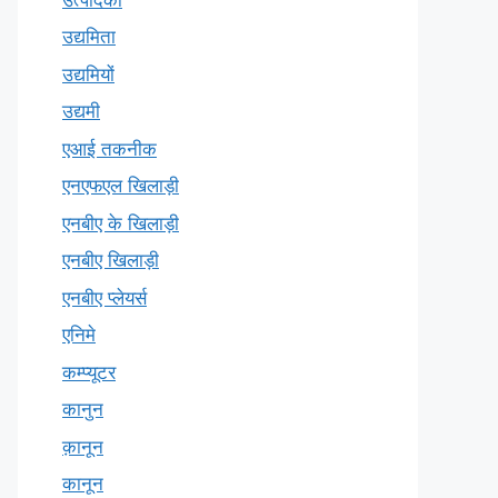
उद्यमिता
उद्यमियों
उद्यमी
एआई तकनीक
एनएफएल खिलाड़ी
एनबीए के खिलाड़ी
एनबीए खिलाड़ी
एनबीए प्लेयर्स
एनिमे
कम्प्यूटर
कानुन
क़ानून
कानून