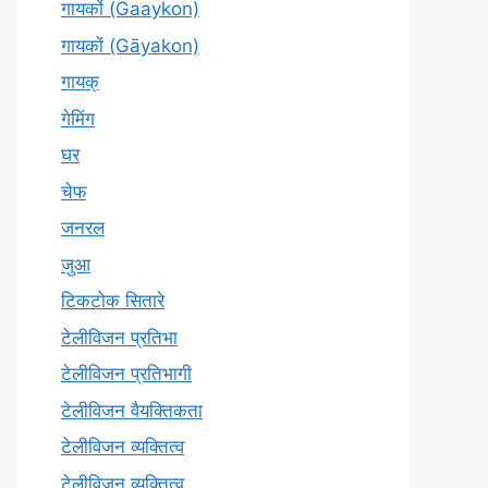
गायकों (Gaaykon)
गायकों (Gāyakon)
गायक्
गेमिंग
घर
चेफ
जनरल
जुआ
टिकटोक सितारे
टेलीविजन प्रतिभा
टेलीविजन प्रतिभागी
टेलीविजन वैयक्तिकता
टेलीविजन व्यक्तित्व
टेलीविज़न व्यक्तित्व