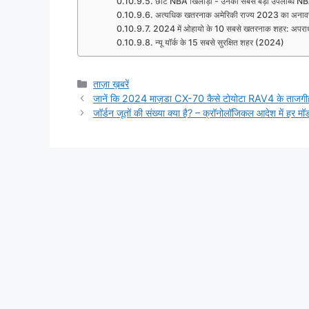
छोटे NBA खिलाड़ी - उनकी सबसे बड़ी उपलब्धि NB
अत्यधिक खतरनाक अमेरिकी राज्य 2023 का अनावरण -
2024 में ओहायो के 10 सबसे खतरनाक शहर: अपराध क
न्यू यॉर्क के 15 सबसे सुरक्षित शहर (2024)
Categories
ताज़ा ख़बरें
जानें कि 2024 माज़डा CX-70 कैसे टोयोटा RAV4 के ताजगीह
जॉर्डन जूतों की संख्या क्या है? – क्रॉनोलॉजिकल आदेश में हर म