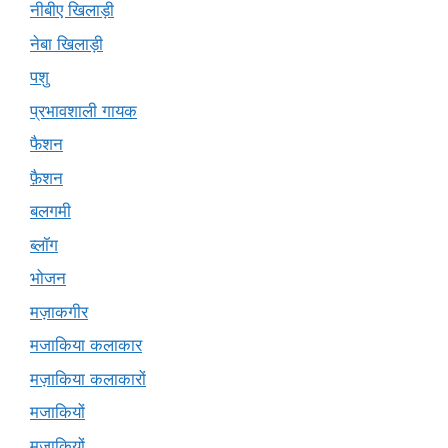
नीबीए खिलाड़ी
नेबा खिलाड़ी
पशु
प्रभावशाली गायक
फैशन
फ़ैशन
बलगमी
ब्लॉग
भोजन
मज़ाकगीर
मजाकिया कलाकार
मज़ाकिया कलाकारों
मजाकियों
मज़ाकियों