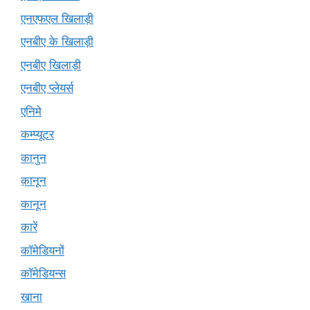
एनएफएल खिलाड़ी
एनबीए के खिलाड़ी
एनबीए खिलाड़ी
एनबीए प्लेयर्स
एनिमे
कम्प्यूटर
कानुन
क़ानून
कानून
कारें
कॉमेडियनों
कॉमेडियन्स
खाना