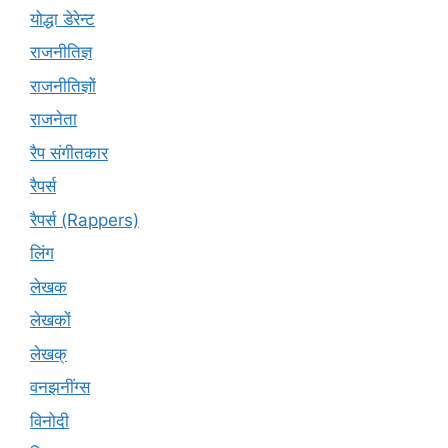
योद्धा डेरेन्ट
राजनीतिज्ञ
राजनीतिज्ञों
राजनेता
रैप संगीतकार
रैपर्स
रैपर्स (Rappers)
लिंग
लेखक
लेखकों
लेखक्
वनझनींग्स
विनोदी