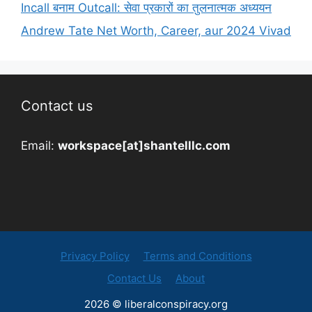
Incall बनाम Outcall: सेवा प्रकारों का तुलनात्मक अध्ययन
Andrew Tate Net Worth, Career, aur 2024 Vivad
Contact us
Email:
workspace[at]shantelllc.com
Privacy Policy
Terms and Conditions
Contact Us
About
2026 © liberalconspiracy.org